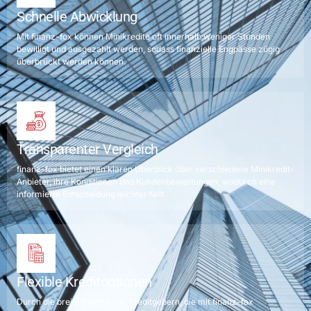
Schnelle Abwicklung
Mit finanz-fox können Minikredite oft innerhalb weniger Stunden
bewilligt und ausgezahlt werden, sodass finanzielle Engpässe zügig
überbrückt werden können.
Transparenter Vergleich
finanz-fox bietet einen klaren Überblick über verschiedene Minikredit-
Anbieter, ihre Konditionen und Kundenbewertungen, wodurch eine
informierte Entscheidung leichter fällt.
Flexible Kreditoptionen
Durch die breite Palette von Kreditgebern, die mit finanz-fox