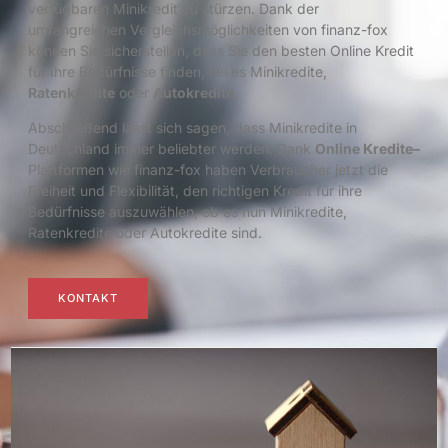
verfügbaren Minikredit zu stürzen. Dank der
umfangreichen Vergleichsmöglichkeiten von finanz-fox
können Sie sicherstellen, dass Sie den besten Online Kredit
für Ihre Bedürfnisse finden, sei es Minikredite,
Ratenkredite
oder
Autokredite
.
Abschließend lässt sich sagen, dass Minikredite in
Deutschland immer beliebter werden. Dank
Online Kredite
–
Plattformen wie finanz-fox haben Verbraucher jetzt die
Freiheit und Flexibilität, den richtigen Kredit für ihre
Bedürfnisse auszuwählen, ob es nun Minikredite,
Ratenkredite oder Autokredite sind.
KONTAKT