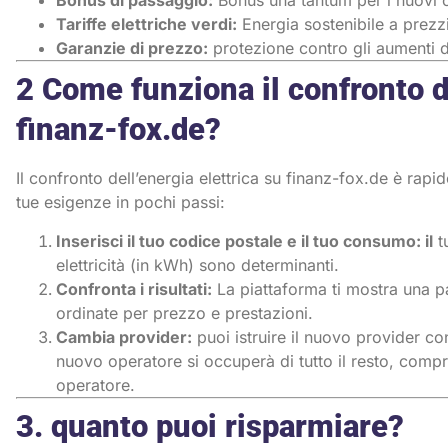
Bonus di passaggio:
Bonus una tantum per i nuovi cl
Tariffe elettriche verdi:
Energia sostenibile a prezzi
Garanzie di prezzo:
protezione contro gli aumenti 
2 Come funziona il confronto de
finanz-fox.de?
Il confronto dell’energia elettrica su finanz-fox.de è rapid
tue esigenze in pochi passi:
Inserisci il tuo codice postale e il tuo consumo: il
t
elettricità (in kWh) sono determinanti.
Confronta i risultati:
La piattaforma ti mostra una pan
ordinate per prezzo e prestazioni.
Cambia provider:
puoi istruire il nuovo provider co
nuovo operatore si occuperà di tutto il resto, compr
operatore.
3. quanto puoi risparmiare?