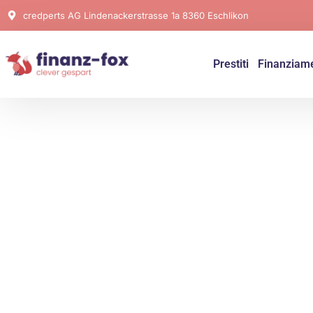
credperts AG Lindenackerstrasse 1a 8360 Eschlikon
Prestiti
Finanziame