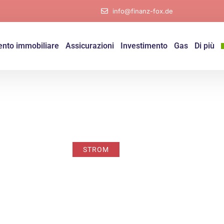
info@finanz-fox.de
nto immobiliare
Assicurazioni
Investimento
Gas
Di più
STROM
Novembre 26, 2024
info@finanz-fox.de