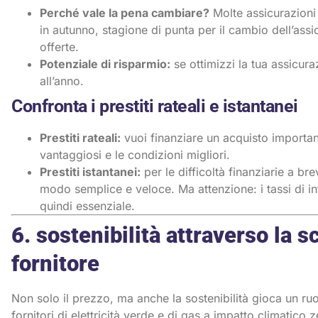
Perché vale la pena cambiare?
Molte assicurazioni 
in autunno, stagione di punta per il cambio dell’assic
offerte.
Potenziale di risparmio:
se ottimizzi la tua assicur
all’anno.
Confronta i prestiti rateali e istantanei
Prestiti rateali
:
vuoi finanziare un acquisto important
vantaggiosi e le condizioni migliori.
Prestiti istantanei
:
per le difficoltà finanziarie a br
modo semplice e veloce. Ma attenzione: i tassi di i
quindi essenziale.
6. sostenibilità attraverso la 
fornitore
Non solo il prezzo, ma anche la sostenibilità gioca un ru
fornitori di elettricità verde e di gas a impatto climatico 