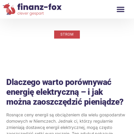
Finansowanie nie
STROM
26 listopada, 2024
info@finanz-fox.de
Dlaczego warto porównywać
energię elektryczną – i jak
można zaoszczędzić pieniądze?
Rosnące ceny energii są obciążeniem dla wielu gospodarstw
domowych w Niemczech. Jednak ci, którzy regularnie
zmieniają dostawcę energii elektrycznej, mogą często
zaoszczędzić setki euro rocznie. Ten artykuł pokazuje,