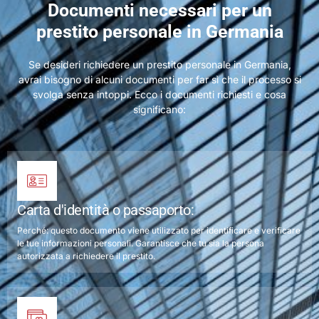
Documenti necessari per un
prestito personale in Germania
Se desideri richiedere un prestito personale in Germania,
avrai bisogno di alcuni documenti per far sì che il processo si
svolga senza intoppi. Ecco i documenti richiesti e cosa
significano:
Carta d'identità o passaporto:
Perché: questo documento viene utilizzato per identificare e verificare
le tue informazioni personali. Garantisce che tu sia la persona
autorizzata a richiedere il prestito.