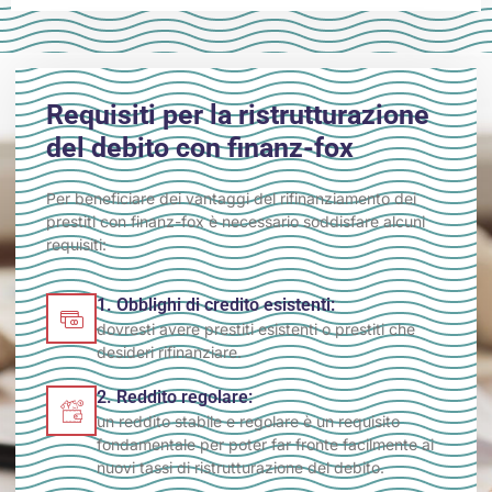
Requisiti per la ristrutturazione
del debito con finanz-fox
Per beneficiare dei vantaggi del rifinanziamento dei
prestiti con finanz-fox è necessario soddisfare alcuni
requisiti:
1. Obblighi di credito esistenti:
dovresti avere prestiti esistenti o prestiti che
desideri rifinanziare.
2. Reddito regolare:
un reddito stabile e regolare è un requisito
fondamentale per poter far fronte facilmente ai
nuovi tassi di ristrutturazione del debito.