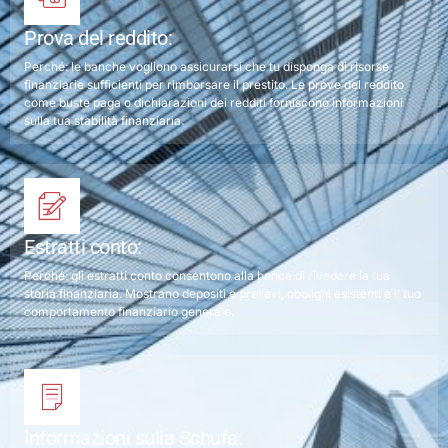
Prova del reddito:
Perché: le banche vogliono assicurarsi che tu disponga di risorse
finanziarie sufficienti per rimborsare il prestito. Le prove del reddito
come buste paga o dichiarazioni dei redditi forniscono informazioni
sulla tua stabilità finanziaria.
Estratti conto:
Perché: gli estratti conto consentono alla banca di rivedere la tua
storia finanziaria. Mostrano depositi e prelievi, obblighi esistenti e il tuo
comportamento finanziario generale.
Informazioni sulla Schufa: