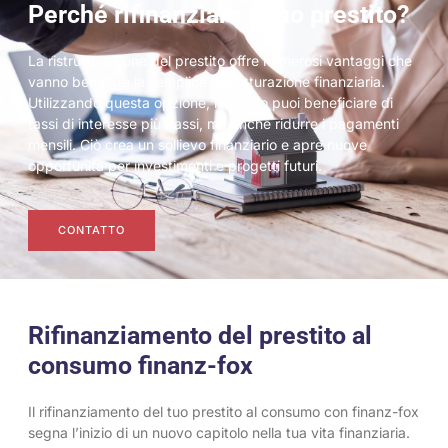
Perché rifinanziare il tuo prestito?
La ristrutturazione del prestito offre numerosi vantaggi che
vanno ben oltre la semplice ristrutturazione finanziaria.
Utilizzando questa opzione, non solo puoi beneficiare di
tassi di interesse più bassi, ma anche ridurre i pagamenti
mensili. Ciò crea un sollievo finanziario e apre nuove
opportunità per investimenti e progetti futuri.
CONTATTO
Rifinanziamento del prestito al
consumo finanz-fox
Il rifinanziamento del tuo prestito al consumo con finanz-fox
segna l’inizio di un nuovo capitolo nella tua vita finanziaria.