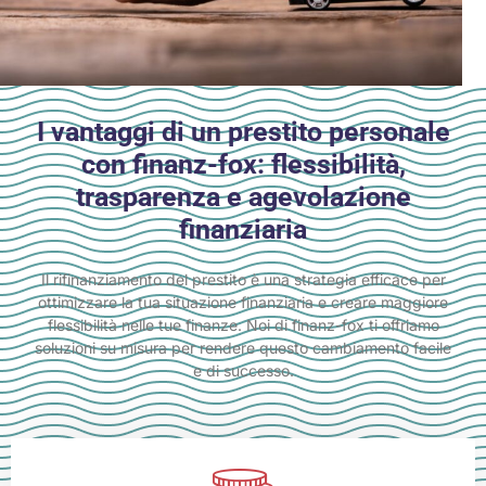
I vantaggi di un prestito personale
con finanz-fox: flessibilità,
trasparenza e agevolazione
finanziaria
Il rifinanziamento del prestito è una strategia efficace per
ottimizzare la tua situazione finanziaria e creare maggiore
flessibilità nelle tue finanze. Noi di finanz-fox ti offriamo
soluzioni su misura per rendere questo cambiamento facile
e di successo.