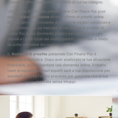
personale offre il supporto finanziario di cui hai bisogno.
Utilizzando il
Confronto prestiti online
Con finanz-fox puoi
confrontare facilmente
diverse offerte di prestiti online.
Questo servizio ti consente di trovare le migliori condizioni e
tassi di interesse sul mercato. Il calcolatore di prestito di
finanz-fox è uno strumento pratico per calcolare le rate
mensili e i costi totali del vostro prestito personale in modo
da poter prendere decisioni informate.
IL
Richiesta di prestito
personale
Con Finanz-Fox il
processo è semplice. Dopo aver analizzato la tua situazione
finanziaria, puoi presentare una domanda online. Il nostro
team di esperti finanziari esperti sarà a tua disposizione per
assisterti durante l’intero processo per garantire che la tua
richiesta venga elaborata senza intoppi.