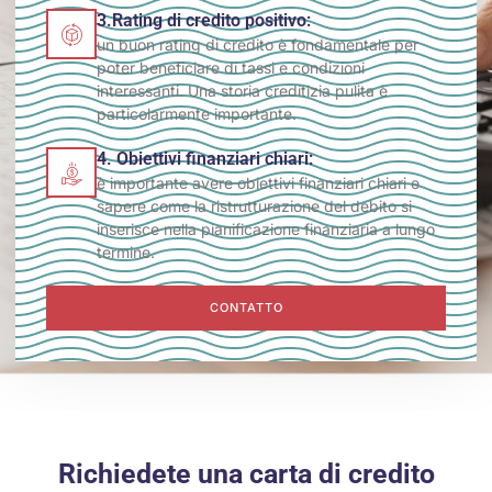
3.Rating di credito positivo:
un buon rating di credito è fondamentale per
poter beneficiare di tassi e condizioni
interessanti. Una storia creditizia pulita è
particolarmente importante.
4. Obiettivi finanziari chiari:
è importante avere obiettivi finanziari chiari e
sapere come la ristrutturazione del debito si
inserisce nella pianificazione finanziaria a lungo
termine.
CONTATTO
Richiedete una carta di credito