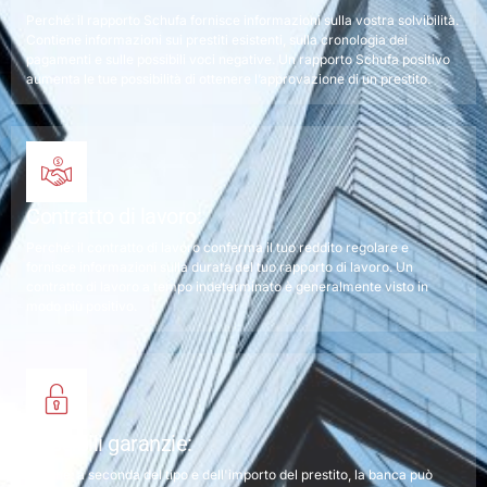
Perché: il rapporto Schufa fornisce informazioni sulla vostra solvibilità.
Contiene informazioni sui prestiti esistenti, sulla cronologia dei
pagamenti e sulle possibili voci negative. Un rapporto Schufa positivo
aumenta le tue possibilità di ottenere l’approvazione di un prestito.
Contratto di lavoro:
Perché: il contratto di lavoro conferma il tuo reddito regolare e
fornisce informazioni sulla durata del tuo rapporto di lavoro. Un
contratto di lavoro a tempo indeterminato è generalmente visto in
modo più positivo.
Possibili garanzie:
Perché: a seconda del tipo e dell'importo del prestito, la banca può