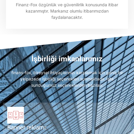
Finanz-Fox özgünlük ve güvenilirlik konusunda itibar
kazanmıştır. Markanız olumlu itibarımızdan
faydalanacaktır.
İşbirliği imkanlarımız
finans-fox, bireysel ihtiyaçlarınızı karşılamak için geniş bir
yelpazede işbirliği seçenekleri sunmaktadır. İşte
sunduğumuz seçeneklerden bazıları:
Banner reklamı: