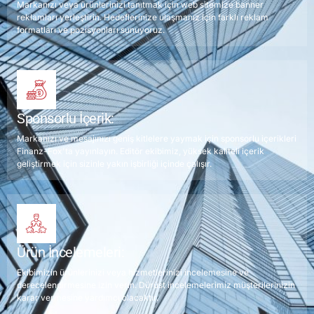
Markanızı veya ürünlerinizi tanıtmak için web sitemize banner
reklamları yerleştirin. Hedeflerinize ulaşmanız için farklı reklam
formatları ve pozisyonları sunuyoruz.
Sponsorlu İçerik:
Markanızı ve mesajınızı geniş kitlelere yaymak için sponsorlu içerikleri
Finanz-Fox'ta yayınlayın. Editör ekibimiz, yüksek kaliteli içerik
geliştirmek için sizinle yakın işbirliği içinde çalışır.
Ürün İncelemeleri:
Ekibimizin ürünlerinizi veya hizmetlerinizi incelemesine ve
derecelendirmesine izin verin. Dürüst incelemelerimiz müşterilerinizin
karar vermesine yardımcı olacaktır.