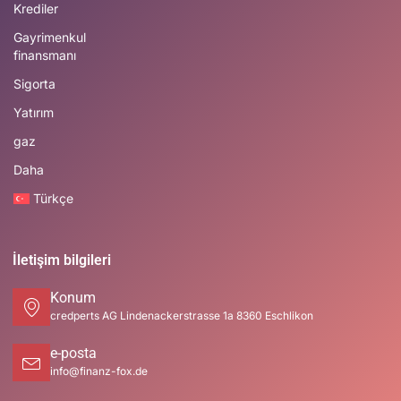
Krediler
Gayrimenkul
finansmanı
Sigorta
Yatırım
gaz
Daha
Türkçe
İletişim bilgileri
Konum
credperts AG Lindenackerstrasse 1a 8360 Eschlikon
e-posta
info@finanz-fox.de