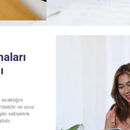
maları
ı
sıcaklığını
ülebilir ve ucuz
gibi ve
Elektrik
lidir.