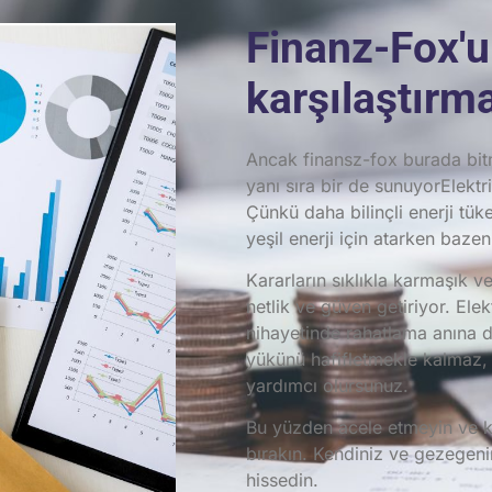
Finanz-Fox'u
karşılaştırm
Ancak finansz-fox burada bitmi
yanı sıra bir de sunuyor
Elektr
Çünkü daha bilinçli enerji tük
yeşil enerji için atarken baze
Kararların sıklıkla karmaşık ve
netlik ve güven getiriyor.
Elekt
nihayetinde rahatlama anına 
yükünü hafifletmekle kalmaz,
yardımcı olursunuz.
Bu yüzden acele etmeyin ve ke
bırakın. Kendiniz ve gezegeni
hissedin.