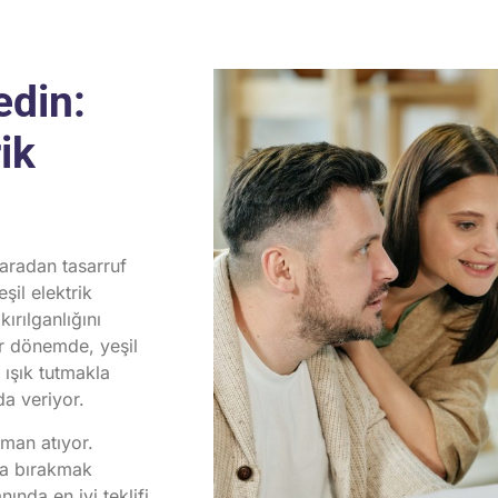
edin:
ik
aradan tasarruf
şil elektrik
ırılganlığını
bir dönemde, yeşil
 ışık tutmakla
da veriyor.
aman atıyor.
ya bırakmak
ında en iyi teklifi