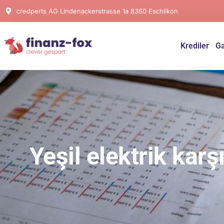
credperts AG Lindenackerstrasse 1a 8360 Eschlikon
Krediler
Ga
Yeşil elektrik karş