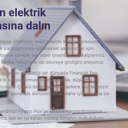
n elektrik
asına dalın
yor. Platform, yeşil elektrik karşılaştırmasının
ik karşılaştırması
geleneksel sağlayıcılar için.
etimine yönelik her adım önemlidir. Ve kalplerimiz
n başka faktörlerin de devreye girdiğini anlıyoruz.
 bunaltıcı olabildiği bir dünyada Financial Fox,
rik karşılaştırması
bir duraklama, düşünme ve
dönüşür. Çünkü doğru seçimle sadece cüzdanınızın
 aynı zamanda dünyanın biraz daha iyi olmasına da
ndinizi Finanz-Fox’un elektrik karşılaştırmasına
miz için en iyi kararı vermiş olmanın mutluluğunu