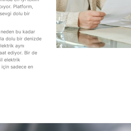
pıyor. Platform,
 sevgi dolu bir
ak neden bu kadar
yla dolu bir denizde
ektrik aynı
aat ediyor. Bir de
l elektrik
n için sadece en