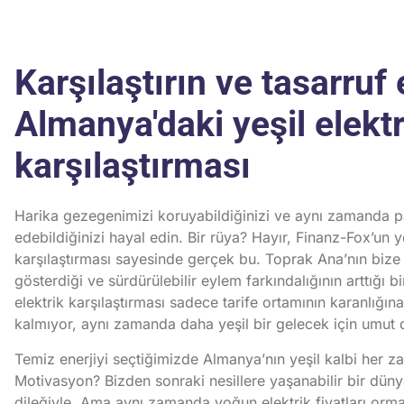
Karşılaştırın ve tasarruf 
Almanya'daki yeşil elektr
karşılaştırması
Harika gezegenimizi koruyabildiğinizi ve aynı zamanda p
edebildiğinizi hayal edin. Bir rüya? Hayır, Finanz-Fox’un ye
karşılaştırması sayesinde gerçek bu. Toprak Ana’nın bize k
gösterdiği ve sürdürülebilir eylem farkındalığının arttığı 
elektrik karşılaştırması sadece tarife ortamının karanlığına
kalmıyor, aynı zamanda daha yeşil bir gelecek için umut 
Temiz enerjiyi seçtiğimizde Almanya’nın yeşil kalbi her z
Motivasyon? Bizden sonraki nesillere yaşanabilir bir dün
dileğiyle. Ama aynı zamanda yoğun elektrik fiyatları orman