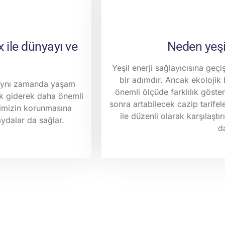
x ile dünyayı ve
Neden yeşil
Yeşil enerji sağlayıcısına geçi
bir adımdır. Ancak ekolojik b
e aynı zamanda yaşam
önemli ölçüde farklılık göster
ak giderek daha önemli
sonra artabilecek cazip tarifele
nimizin korunmasına
ile düzenli olarak karşılaş
ydalar da sağlar.
d